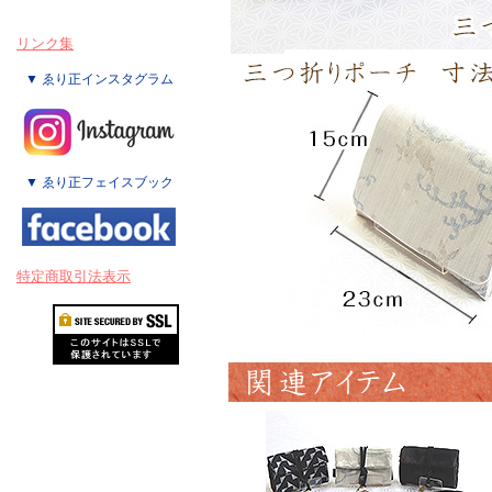
リンク集
▼ ゑり正インスタグラム
▼ ゑり正フェイスブック
特定商取引法表示