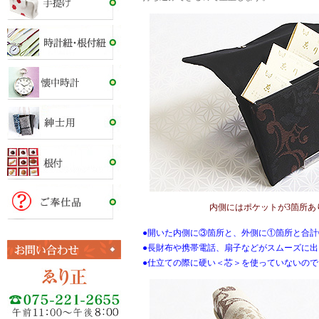
内側にはポケットが3箇所あ
●開いた内側に③箇所と、外側に①箇所と合
●長財布や携帯電話、扇子などがスムーズに
●仕立ての際に硬い＜芯＞を使っていないの