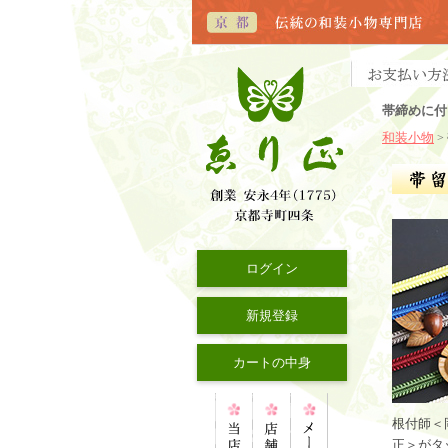
帯締めに付
和装小物
>
ログイン
新規登録
カートの中身
根付師＜
正＞がタ