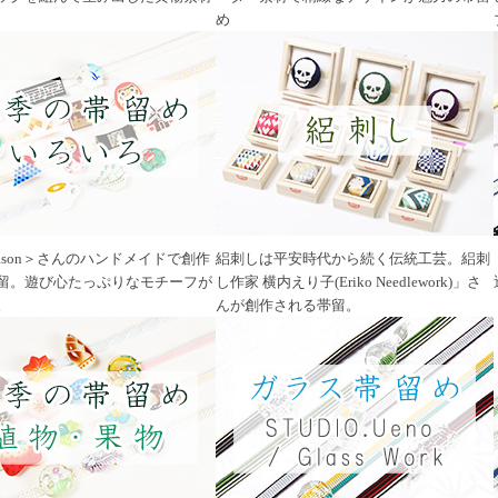
め
Season＞さんのハンドメイドで創作
絽刺しは平安時代から続く伝統工芸。絽刺
留。遊び心たっぷりなモチーフが
し作家 横内えり子(Eriko Needlework)」さ
。
んが創作される帯留。