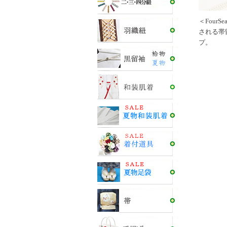
＜Four
される帯
プ。