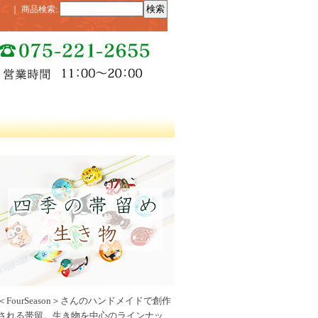
｜
商品検索
:
＜FourSeason＞さんのハンドメイドで創作
される帯留。生き物を中心のラインナッ