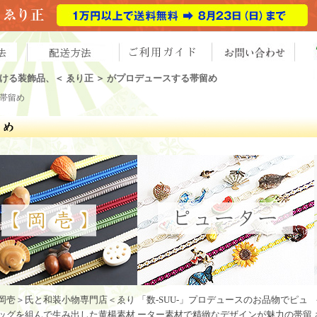
ける装飾品、＜ ゑり正 ＞ がプロデュースする帯留め
 帯留め
岡壱＞氏と和装小物専門店＜ゑり
「数-SUU-」プロデュースのお品物でピュ
ッグを組んで生み出した黄楊素材
ーター素材で精緻なデザインが魅力の帯留