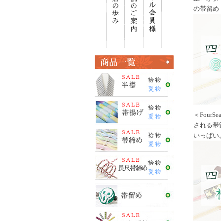
の帯留め
＜Four
される帯
いっぱい