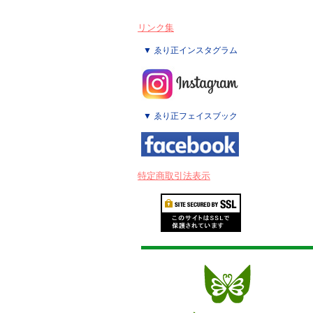
リンク集
▼ ゑり正インスタグラム
▼ ゑり正フェイスブック
特定商取引法表示