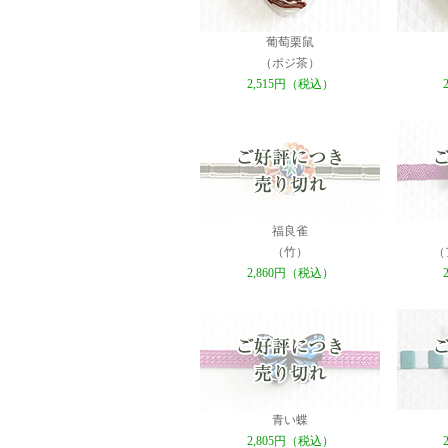
葡萄栗鼠
（ポジ茶）
2,515円（税込）
福良雀
（竹）
（
2,860円（税込）
青い蝶
2,805円（税込）