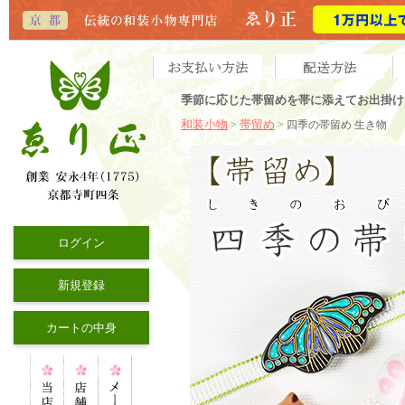
季節に応じた帯留めを帯に添えてお出掛け
和装小物
帯留め
>
> 四季の帯留め 生き物
ログイン
新規登録
カートの中身