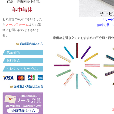
お気付きの点がございました
「サービ
メールフォーム
ら
よりお気
無料で承っ
軽にお問い合わせ下さいま
せ。
帯留めを引き立てるおすすめの三分紐・四分
代金引換
銀行振込
クレジットカード払い