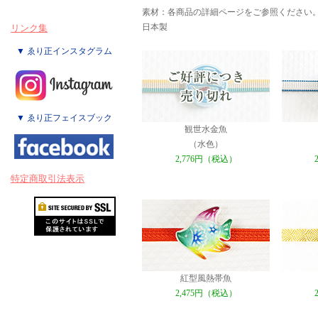
素材：各商品の詳細ページをご参照ください
日本製
リンク集
▼ ゑり正インスタグラム
▼ ゑり正フェイスブック
観世水金魚
（水色）
2,776円（税込）
特定商取引法表示
紅型風熱帯魚
2,475円（税込）