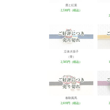
鹿と紅葉
2,530円（税込）
立体犬張子
（青）
2,585円（税込）
春駒風馬
2,619円（税込）