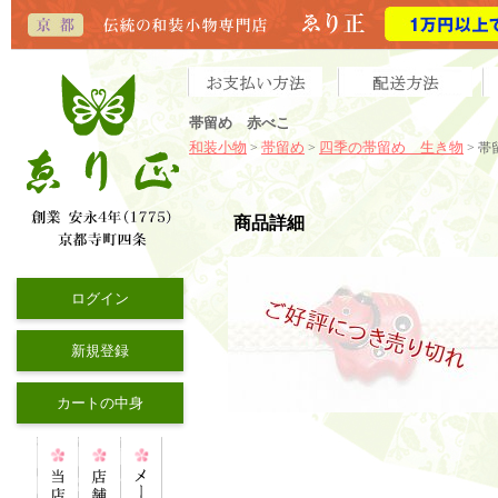
帯留め 赤べこ
和装小物
帯留め
四季の帯留め 生き物
>
>
> 
商品詳細
ログイン
新規登録
カートの中身