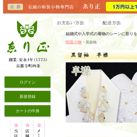
結婚式や入学式の着物のシーンに彩り
和装小物
> 黒留袖
ログイン
新規登録
カートの中身