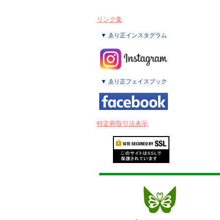
リンク集
▼ ゑり正インスタグラム
▼ ゑり正フェイスブック
特定商取引法表示