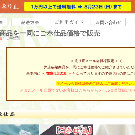
商品を一同にご奉仕品価格で販売
物
> ご奉仕品
＜ ゑり正メール会員様限定 ＞で
弊店秘蔵商品を一同にご奉仕価格でご紹介させていただ
基本的に
＜ 在庫 1点のみ ＞
となっておりますので売切れの際はご
※メール会員様以外のご購入はご遠慮ください
※まだメール会員でないお客様はこちらからメール会員登録いた