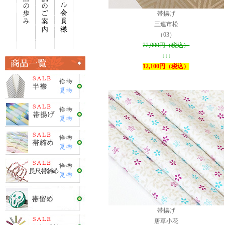
帯揚げ
三連市松
（03）
22,000円（税込）
↓↓↓
12,100円（税込）
帯揚げ
唐草小花