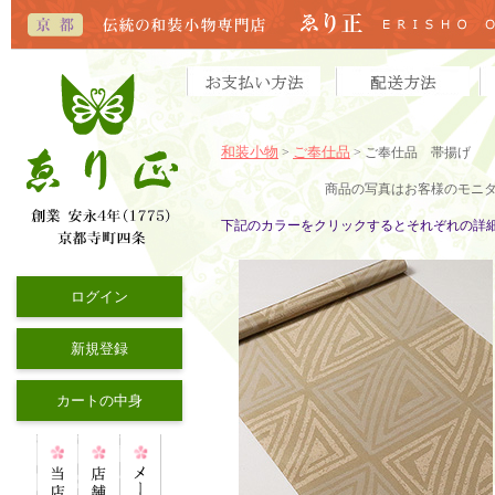
和装小物
ご奉仕品
>
> ご奉仕品 帯揚げ
商品の写真はお客様のモニ
下記のカラーをクリックするとそれぞれの詳
ログイン
新規登録
カートの中身