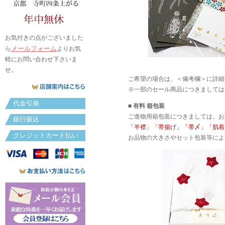
お気付きの点がございました
メールフォーム
ら
よりお気
軽にお問い合わせ下さいま
せ。
ご希望の場合は、＜備考欄＞に詳細
※一部のセール商品につきましては
代金引換
■ 有料 箱包装
ご進物用箱包装につきましては、お
銀行振込
「半襟」「帯揚げ」「帯〆」「肌着」
クレジットカード払い
お品物の大きさやセット包装等によ