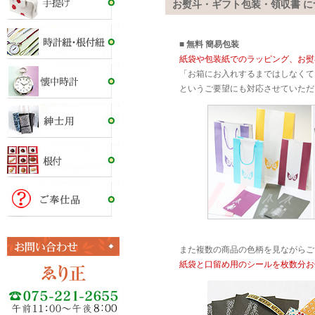
お熨斗・ギフト包装・領収書 に
■ 無料 簡易包装
紙袋や包装紙でのラッピング、お熨
「お箱にお入れするまではしなくて
というご要望にも対応させていただ
また複数の商品の色柄を見ながらご
紙袋と口留め用のシールを枚数分お