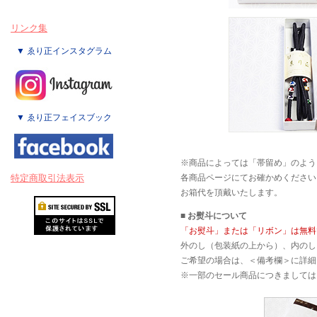
リンク集
▼ ゑり正インスタグラム
▼ ゑり正フェイスブック
※商品によっては「帯留め」のよう
特定商取引法表示
各商品ページにてお確かめください
お箱代を頂戴いたします。
■ お熨斗について
「お熨斗」または「リボン」は無料
外のし（包装紙の上から）、内のし
ご希望の場合は、＜備考欄＞に詳細
※一部のセール商品につきましては