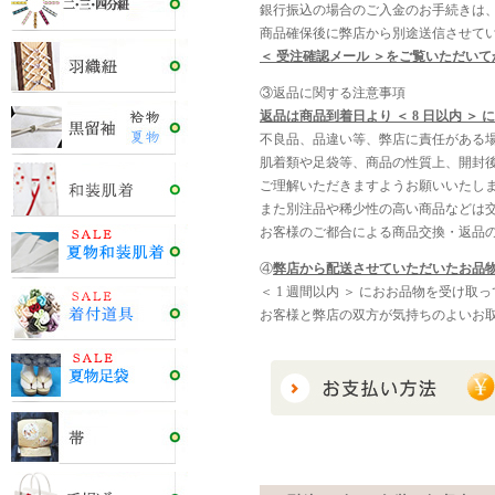
銀行振込の場合のご入金のお手続きは
商品確保後に弊店から別途送信させて
＜ 受注確認メール ＞をご覧いただい
③返品に関する注意事項
返品は商品到着日より ＜ 8 日以内 
不良品、品違い等、弊店に責任がある
肌着類や足袋等、商品の性質上、開封
ご理解いただきますようお願いいたし
また別注品や稀少性の高い商品などは
お客様のご都合による商品交換・返品
④
弊店から配送させていただいたお品物
＜ 1 週間以内 ＞ におお品物を受け
お客様と弊店の双方が気持ちのよいお