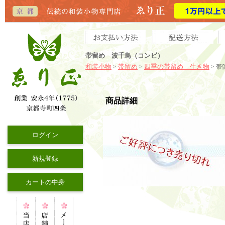
帯留め 波千鳥（コンビ）
和装小物
帯留め
四季の帯留め 生き物
>
>
> 
商品詳細
ログイン
新規登録
カートの中身