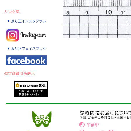
リンク集
▼ ゑり正インスタグラム
▼ ゑり正フェイスブック
特定商取引法表示