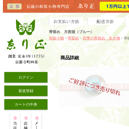
帯留め 月夜猫（ブルー）
和装小物
帯留め
四季の帯留め 生き物
>
>
> 
商品詳細
ログイン
新規登録
カートの中身