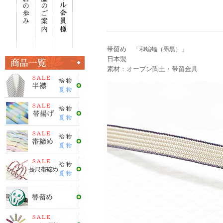
帯留め 「
」
和蝙蝠（墨黒）
日本製
素材：オーブン陶土・帯留金具