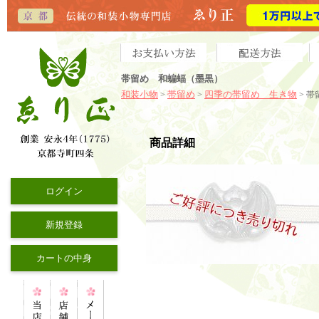
帯留め 和蝙蝠（墨黒）
和装小物
帯留め
四季の帯留め 生き物
>
>
> 
商品詳細
ログイン
新規登録
カートの中身