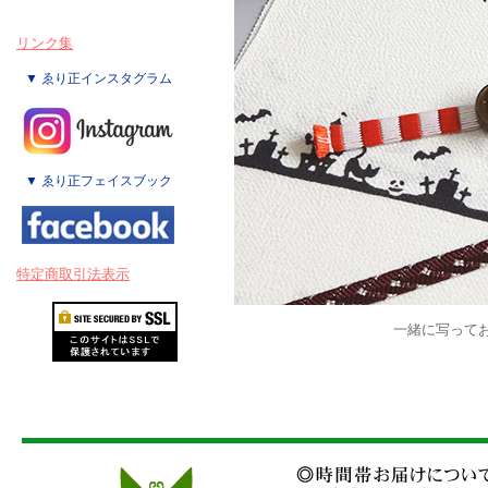
リンク集
▼ ゑり正インスタグラム
▼ ゑり正フェイスブック
特定商取引法表示
一緒に写って