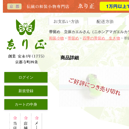
帯留め 立体カエルさん（ニホンアマガエルカ
和装小物
帯留め
四季の帯留め 生き物
>
>
> 
商品詳細
ログイン
新規登録
カートの中身