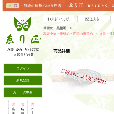
帯留め 黒揚羽 E
和装小物
帯留め
四季の帯留め 生き物
>
>
> 
商品詳細
ログイン
新規登録
カートの中身