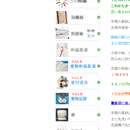
これからき
言い表され
半襟の素材
京都丹後産
曲線の膨ら
また現代的
小紋や紬、
控えめに顔
京都の和装
＜ ＭＡＤＥ
キモノの汚
＜たかが半
量販店に並
半襟の素材
また丸洗い
洗濯機で丸