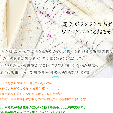
比べてあまり世間に出回っていないのが、
させていただくような＜ 友禅半襟 ＞・・・。
大島や紬をお召しになられるオシャレに敏感な
家の方々が男女問わずお探しの方が増えている傾向にございます・・・
は、
水蒸気が涌き立ちのぼっいく様子をあらわした有職文様
です。
のお湯が湯気をあげて＜沸く（わく）＞にかけて、