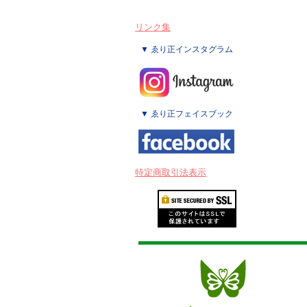
リンク集
▼ ゑり正インスタグラム
▼ ゑり正フェイスブック
特定商取引法表示