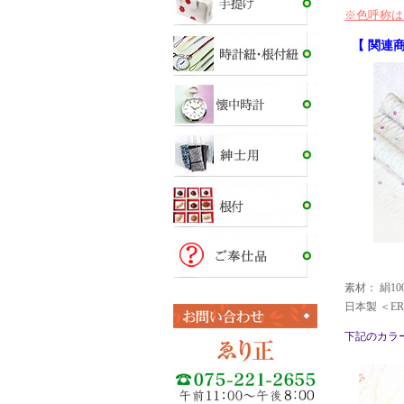
※色呼称は
【 関連商
素材： 絹10
日本製 ＜ERI
下記のカラ