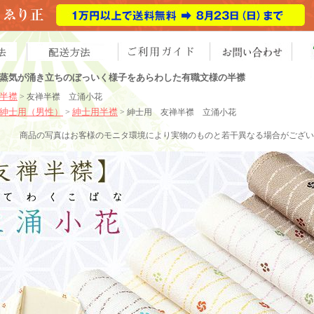
蒸気が涌き立ちのぼっいく様子をあらわした有職文様の半襟
半襟
> 友禅半襟 立涌小花
紳士用（男性）
紳士用半襟
>
> 紳士用 友禅半襟 立涌小花
商品の写真はお客様のモニタ環境により実物のものと若干異なる場合がござい