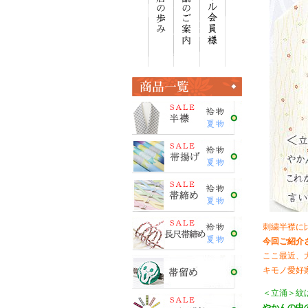
刺繍半襟に
今回ご紹介
ここ最近、
キモノ愛好
＜立涌＞紋
やかんの中