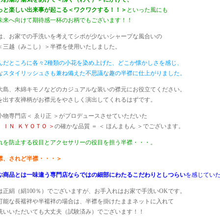
っと楽しい出来事が起こる＜ワクワクする！！＞
といった風にも
未来へ向けて期待感一杯のお柄でもございます！！
は、お家での手洗いを考えてシボが少ないシャープな風合いの
＜三越（みこし）＞半襟を使用いたしました。
んだところに各々2種類の小花を染め上げた、どこか懐かしさを感じ、
なスタイリッシュさも兼ね備えた不思議な趣の半襟に仕上がりました。
大島、木綿キモノなどのカジュアルな装いの襟元にお役立てください。
を出す友禅柄がお襟元をやさしく演出してくれるはずです。
小物専門店＜ ゑり正 ＞がプロデュースさせていただいた
 ＩＮ ＫＹＯＴＯ ＞
の確かな品質 ＝ ＜ ほんまもん ＞でございます。
れを防止する役目とアクセサリーの役目を担う半襟・・・。
襟、されど半襟・・・＞
ぶ商品とは一味違う専門店ならではの細部にわたるこだわりとしつらい
を感じてい
は正絹（絹100％）でございますが、お手入れはお家で手洗いOKです。
可能な長襦袢や半襦袢の場合は、半襟を掛けたままネットに入れて
洗いいただいても大丈夫（試験済み）でございます！！