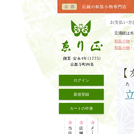
立涌紋は水
和装小物
>
和装小物
>
ログイン
新規登録
カートの中身