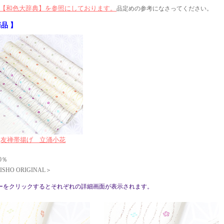
【和色大辞典】を参照にしております。
品定めの参考になさってください。
品 】
友禅帯揚げ 立涌小花
0％
SHO ORIGINAL＞
ーをクリックするとそれぞれの詳細画面が表示されます。