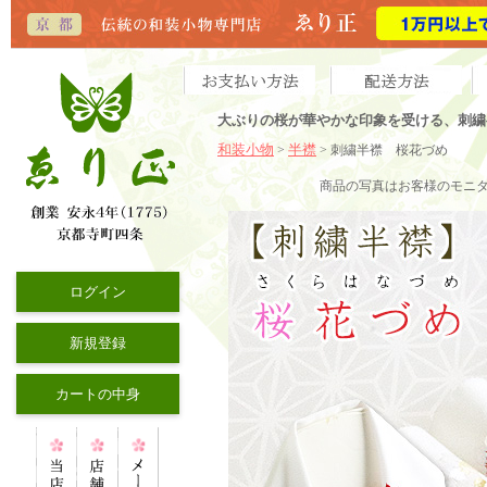
大ぶりの桜が華やかな印象を受ける、刺繍
和装小物
半襟
>
> 刺繍半襟 桜花づめ
商品の写真はお客様のモニ
ログイン
新規登録
カートの中身