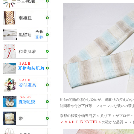
約4㎝間隔のぼかし染めが、縫取りの控えめ
訪問着や付け下げ等、フォーマルな装いの帯
京都の和装小物専門店＜ ゑり正 ＞がプロデ
＜ ＭＡＤＥ IN KYOTO ＞
の確かな品質 ＝ ＜