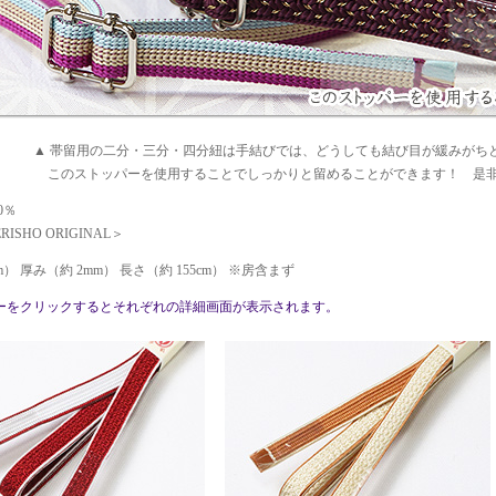
▲ 帯留用の二分・三分・四分紐は手結びでは、どうしても結び目が緩みがち
このストッパーを使用することでしっかりと留めることができます！ 是
0％
ISHO ORIGINAL＞
m） 厚み（約 2mm） 長さ（約 155cm） ※房含まず
ーをクリックするとそれぞれの詳細画面が表示されます。