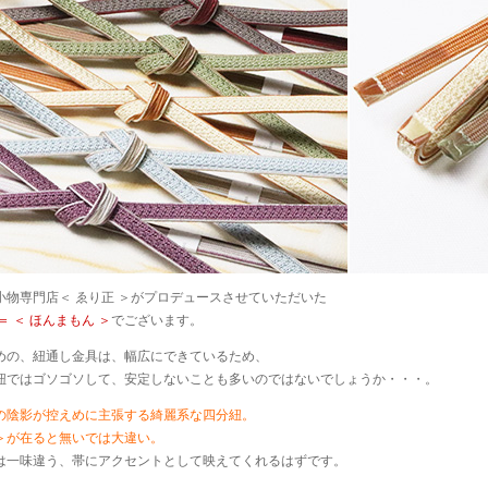
小物専門店＜ ゑり正 ＞がプロデュースさせていただいた
＝ ＜ ほんまもん ＞
でございます。
めの、紐通し金具は、幅広にできているため、
紐ではゴソゴソして、安定しないことも多いのではないでしょうか・・・。
の陰影が控えめに主張する綺麗系な四分紐。
耳＞が在ると無いでは大違い。
は一味違う、帯にアクセントとして映えてくれるはずです。