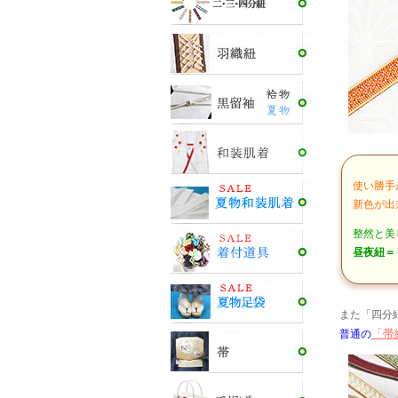
使い勝手
新色が出
整然と美
昼夜紐＝
また「四分
「帯
普通の