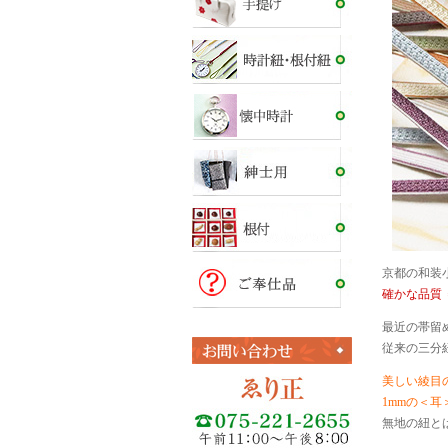
京都の和装
確かな品質 
最近の帯留
従来の三分
美しい綾目
1mmの＜
無地の紐と