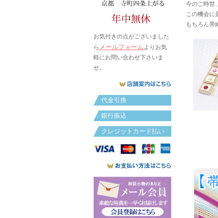
今のご時世
この機会に
もちろん帯
お気付きの点がございました
メールフォーム
ら
よりお気
軽にお問い合わせ下さいま
せ。
代金引換
銀行振込
クレジットカード払い