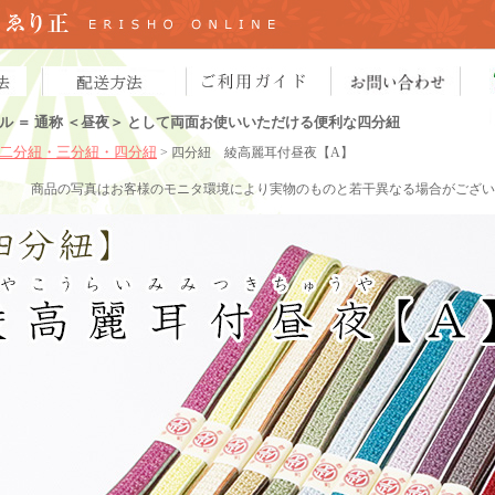
ル ＝ 通称 ＜昼夜＞ として両面お使いいただける便利な四分紐
二分紐・三分紐・四分紐
> 四分紐 綾高麗耳付昼夜【A】
商品の写真
はお客様のモニタ環境により実物のものと若干異なる場合がござい