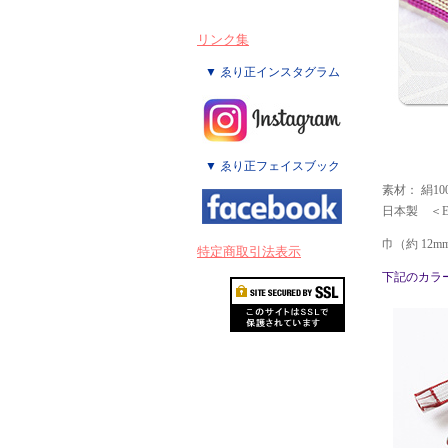
リンク集
▼ ゑり正インスタグラム
▼ ゑり正フェイスブック
素材： 絹10
日本製 ＜ER
巾（約 12m
特定商取引法表示
下記のカラ