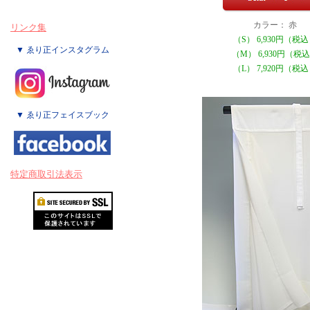
カラー： 赤
リンク集
（S） 6,930円（税
▼ ゑり正インスタグラム
（M） 6,930円（税
（L） 7,920円（税
▼ ゑり正フェイスブック
特定商取引法表示