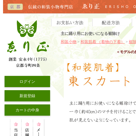
主に踊り用にお使いになる裾除け
和装小物
和装肌着 （着物の下着）
裾
>
>
＜モデルの
ログイン
新規登録
カートの中身