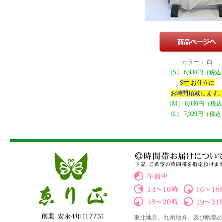
カラー： 白
（S） 6,930円（税
S寸 お仕立に
お時間頂戴します
（M） 6,930円（税
（L） 7,920円（税
東北地方、九州地方、及び離島