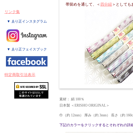
帯留めを通して、＜
四分紐
＞としても
リンク集
▼ ゑり正インスタグラム
▼ ゑり正フェイスブック
特定商取引法表示
素材： 絹 100％
日本製 ＜ERISHO ORIGINAL＞
巾（約 12mm） 厚み（約 3mm） 長さ（約 16
下記のカラーをクリックするとそれぞれの詳