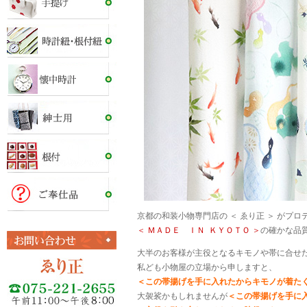
京都の和装小物専門店の ＜ ゑり正 ＞ がプ
＜ ＭＡＤＥ ＩＮ ＫＹＯＴＯ ＞
の確かな品質
大半のお客様が主役となるキモノや帯に合せ
私ども小物屋の立場から申しますと、
＜この帯揚げを手に入れたからキモノが着た
大袈裟かもしれませんが
＜この帯揚げを手に