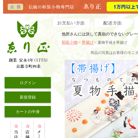
他所さんには決して真似のできないグレー
和装小物
帯揚げ
>
> 夏物手描き帯揚げ
商品の写真はお客様のモニ
ログイン
新規登録
カートの中身