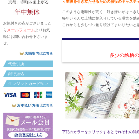
＜主役を引き立たせるための脇役のキャステ
このような趣味性が高く、好き嫌いがはっき
毎年いろんな土地に嫁入りしている現実を励
お気付きの点がございました
これからも少しづつ創り続けてまいりたいと
メールフォーム
ら
よりお気
軽にお問い合わせ下さいま
せ。
多少の絵柄
代金引換
銀行振込
クレジットカード払い
下記のカラーをクリックするとそれぞれの詳