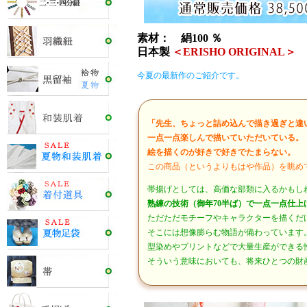
素材： 絹100 ％
日本製
＜ERISHO ORIGINAL＞
今夏の最新作のご紹介です。
「先生、ちょっと詰め込んで描き過ぎと違
一点一点楽しんで描いていただいている。
絵を描くのが好きで好きでたまらない。
この商品（というよりもはや作品）を眺め
帯揚げとしては、高価な部類に入るかもし
熟練の技術（御年70半ば）で一点一点仕上
ただただモチーフやキャラクターを描くだ
そこには想像膨らむ物語が備わっています
型染めやプリントなどで大量生産ができる
そういう意味においても、将来ひとつの財