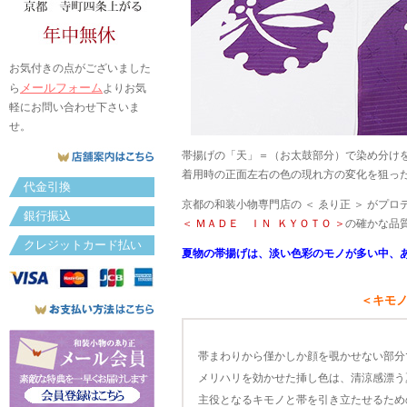
お気付きの点がございました
メールフォーム
ら
よりお気
軽にお問い合わせ下さいま
せ。
帯揚げの「天」＝（お太鼓部分）で染め分け
着用時の正面左右の色の現れ方の変化を狙っ
代金引換
京都の和装小物専門店の ＜ ゑり正 ＞ がプ
銀行振込
＜ ＭＡＤＥ ＩＮ ＫＹＯＴＯ ＞
の確かな品質
クレジットカード払い
夏物の帯揚げは、淡い色彩のモノが多い中、
＜キモ
帯まわりから僅かしか顔を覗かせない部分
メリハリを効かせた挿し色は、清涼感漂う
主役となるキモノと帯を引き立たせるため