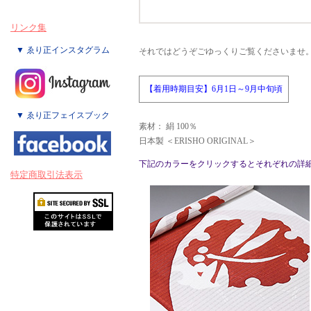
リンク集
▼ ゑり正インスタグラム
それではどうぞごゆっくりご覧くださいませ
【着用時期目安】6月1日～9月中旬頃
▼ ゑり正フェイスブック
素材： 絹 100％
日本製 ＜ERISHO ORIGINAL＞
下記のカラーをクリックするとそれぞれの詳
特定商取引法表示