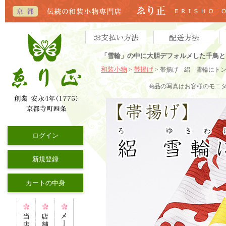
「雪輪」の中に大胆デフォルメした千鳥と
和装小物
帯揚げ
>
> 帯揚げ 絽 雪輪にト
商品の写真はお客様のモニ
ログイン
新規登録
カートの中身