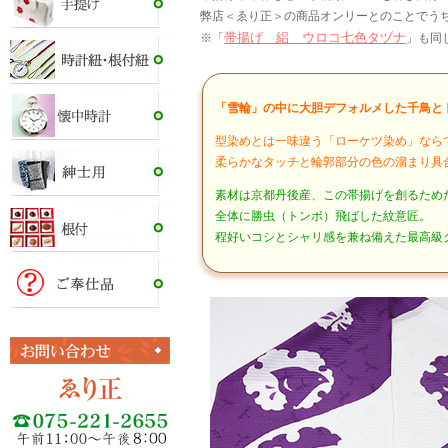
弊店＜ゑり正＞の商品オンリーとのことでう
帯揚げ 絽 ウロコ七色タヅナ
※「
」も同
「雪輪」の中に大胆デフォルメした千鳥と
型染めとは一味違う「ローケツ染め」なら
柔らかなタッチと輪郭部分の色の溜まり具
素材は京都丹後産、この帯揚げを創るため
全体に勝虫（トンボ）飛ばした紋意匠。
程好いコシとシャリ感を兼ね備えた最高級