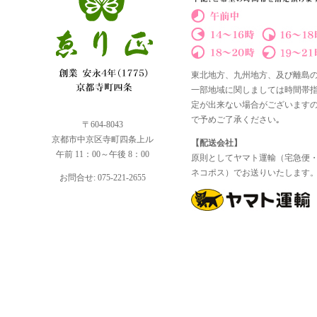
東北地方、九州地方、及び離島
一部地域に関しましては時間帯
定が出来ない場合がございます
で予めご了承ください｡
〒604-8043
京都市中京区寺町四条上ル
【配送会社】
午前 11：00～午後 8：00
原則としてヤマト運輸（宅急便
ネコポス）でお送りいたします
お問合せ: 075-221-2655