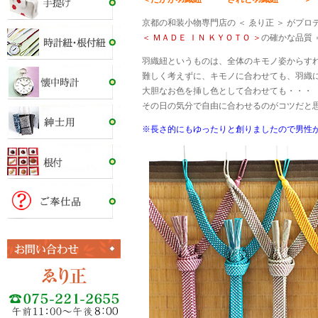
京都の和装小物専門店の ＜ ゑり正 ＞ がプ
＜ ＭＡＤＥ ＩＮ ＫＹＯＴＯ ＞
の確かな品質 
羽織紐というものは、全体のキモノ姿からす
難しく考えずに、キモノに合わせても、羽織
大胆なお色を挿し色として合わせても・・・
その日の気分で自由に合わせるのがコツだと
※長さ的にもゆったりと創りましたので男性