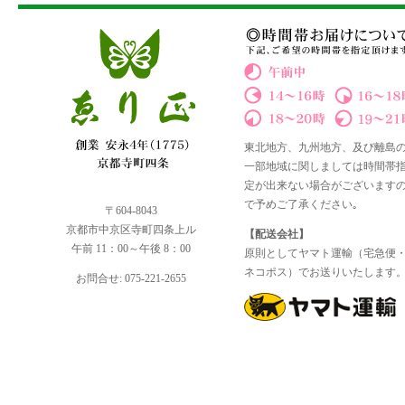
東北地方、九州地方、及び離島
一部地域に関しましては時間帯
定が出来ない場合がございます
で予めご了承ください｡
〒604-8043
京都市中京区寺町四条上ル
【配送会社】
午前 11：00～午後 8：00
原則としてヤマト運輸（宅急便
ネコポス）でお送りいたします
お問合せ: 075-221-2655