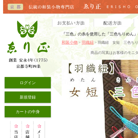
「三色」の糸を使用した「三色ちりめん」
和装小物
羽織紐
>
> 羽織紐 女短 三色ち
商品の写真
はお客様のモニ
ログイン
新規登録
カートの中身