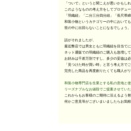
「ついで」というと聞こえが悪いかもしれ
このようなものの考え方をしてプロデュー
「羽織紐」「二分三分四分紐」「長尺帯締
和装小物というカテゴリーの中においても
世の中に出回らないことになるでしょう。
話がそれましたが、
最近弊店では男女ともに羽織紐を目当てに
ネット通販での羽織紐のご購入も急増して
お好みは千差万別ですし、多少の妥協は必
「見つけた時が買い時」と言う考え方でご
完売した商品を再度創りたくても職人がリ
和装小物専門店を生業とする私の意地と使
リーズナブルなお値段でご提案させていた
これからもお客様のご期待に沿えるよう努
何かご意見等がございまいましたらお気軽