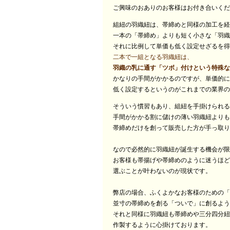
ご興味のおありのお客様はお付き合いくだ
組紐の羽織紐は、帯締めと同様の加工を経
一本の「帯締め」よりも短く小さな「羽織
それに比例して単価も低く設定せざるを得
二本で一組となる羽織紐は、
羽織の乳に通す「ツボ」付けという特殊な
かなりの手間がかかるのですが、単価的に
低く設定するというのがこれまでの業界の
そういう慣習もあり、組紐を手掛けられる
手間がかかる割に儲けの薄い羽織紐よりも
帯締めだけを創って販売した方が手っ取り
なので必然的に羽織紐が誕生する機会が限
お客様も帯揚げや帯締めのように迷うほど
選ぶことが叶わないのが現状です。
弊店の場合、ふくよかなお客様のための「
並寸の帯締めを創る「ついで」に創るよう
それと同様に羽織紐も帯締めや三分四分紐
作製するように心掛けております。