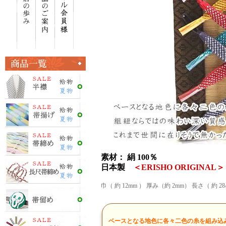
素材： 絹 100％
日本製
＜ERISHO ORIGINAL＞
巾（ 約 12mm ） 厚み（約 2mm） 長さ（ 約 2
ベースとなる地色に各々二色の糸を組み込