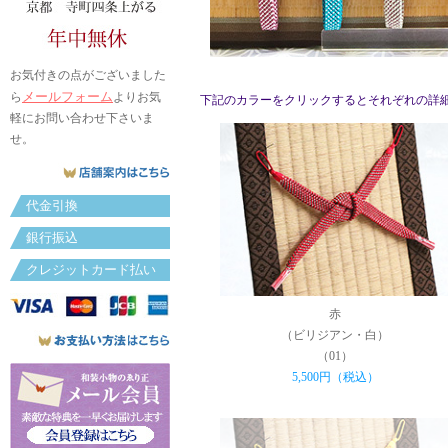
お気付きの点がございました
メールフォーム
ら
よりお気
下記のカラーをクリックするとそれぞれの詳
軽にお問い合わせ下さいま
せ。
代金引換
銀行振込
クレジットカード払い
赤
（ビリジアン・白）
（01）
5,500円（税込）