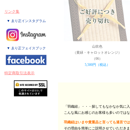
リンク集
▼ ゑり正インスタグラム
山吹色
▼ ゑり正フェイスブック
（黄緑・キャロットオレンジ）
（06）
5,500円（税込）
特定商取引法表示
「羽織紐」・・・探してもなかなか気に入
こんな風にお感じのお客様も多いのではな
羽織紐はいまや貴重品と言っても過言では
その理由を簡単にご説明させていただきま