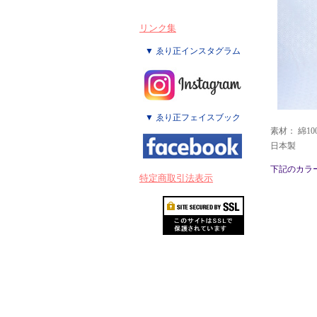
リンク集
▼ ゑり正インスタグラム
▼ ゑり正フェイスブック
素材： 綿10
日本製
下記のカラ
特定商取引法表示