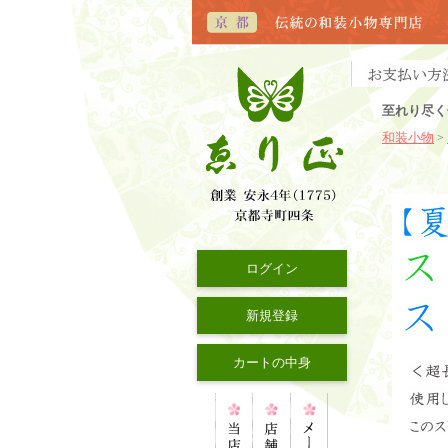
至れり尽く
和装小物
>
ログイン
新規登録
カートの中身