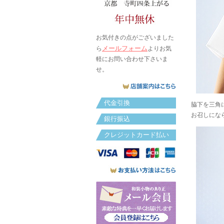
お気付きの点がございました
メールフォーム
ら
よりお気
軽にお問い合わせ下さいま
せ。
代金引換
脇下を三角
お召しにな
銀行振込
クレジットカード払い