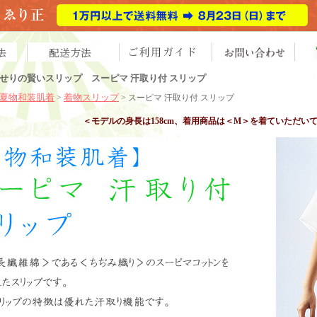
せりの賢いスリップ スーピマ 汗取り付 スリップ
夏物和装肌着
着物スリップ
>
>
スーピマ 汗取り付 スリップ
＜モデルの身長は158cm、着用商品は＜M＞を着ていただい