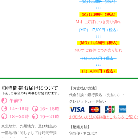
（M) 16,500円（税込）
↓↓↓
（M) 13,200円（税込）
M寸 ご好評につき売り切れ
（MO） 17,600円（税込）
↓↓↓
（MO）14,080円（税込）
MO寸 ご好評につき売り切れ
（L) 17,600円（税込）
↓↓↓
（L) 14,080円（税込）
【お支払い方法】
代金引換・銀行振込 （先払い）・
クレジットカード払い
お支払い方法の詳細はこちらをご覧く
東北地方、九州地方、及び離島の
【配送方法】
一部地域に関しましては時間帯指
宅急便 / ネコポス