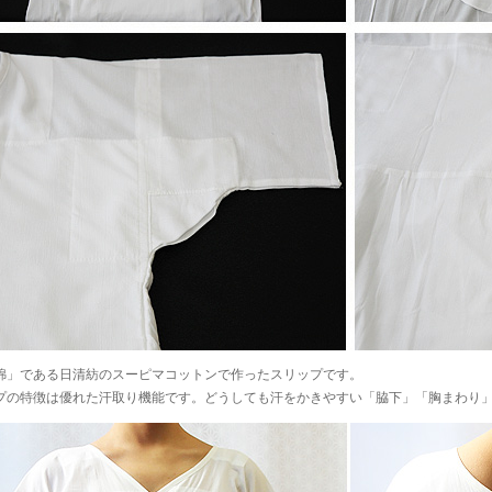
綿」である日清紡のスーピマコットンで作ったスリップです。
プの特徴は優れた汗取り機能です。どうしても汗をかきやすい「脇下」「胸まわり