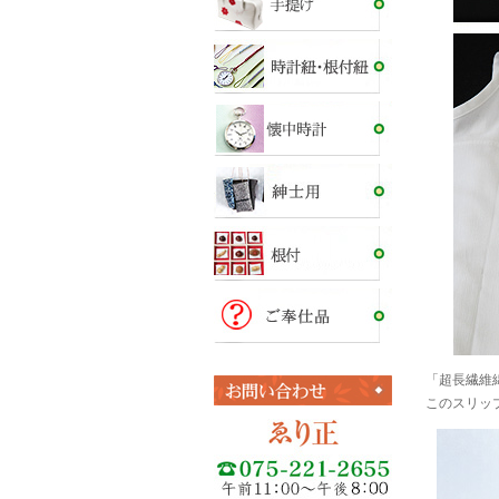
「超長繊維
このスリッ