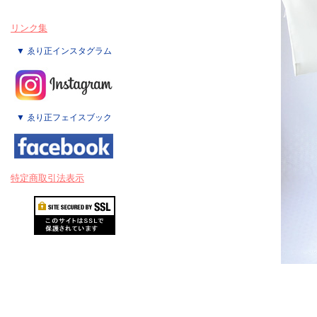
リンク集
▼ ゑり正インスタグラム
▼ ゑり正フェイスブック
特定商取引法表示