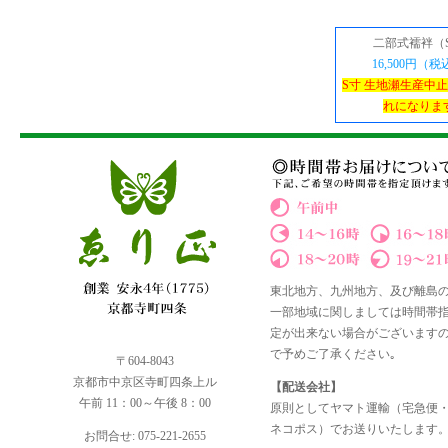
二部式襦袢（
16,500円（
S寸 生地瀬生産中
れになりま
東北地方、九州地方、及び離島
一部地域に関しましては時間帯
定が出来ない場合がございます
で予めご了承ください｡
〒604-8043
京都市中京区寺町四条上ル
【配送会社】
午前 11：00～午後 8：00
原則としてヤマト運輸（宅急便
ネコポス）でお送りいたします
お問合せ: 075-221-2655