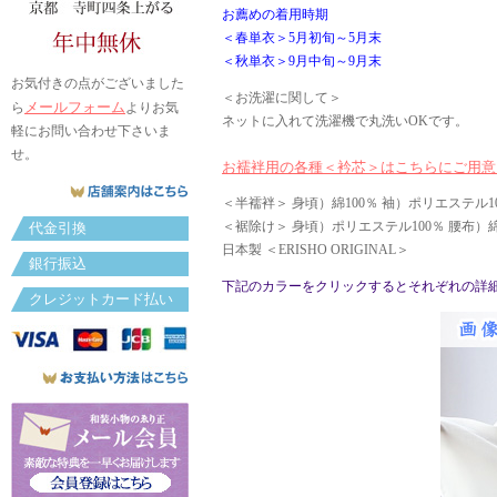
お薦めの着用時期
＜春単衣＞5月初旬～5月末
＜秋単衣＞9月中旬～9月末
お気付きの点がございました
＜お洗濯に関して＞
メールフォーム
ら
よりお気
ネットに入れて洗濯機で丸洗いOKです。
軽にお問い合わせ下さいま
せ。
お襦袢用の各種＜衿芯＞はこちらにご用意
＜半襦袢＞ 身頃）綿100％ 袖）ポリエステル1
＜裾除け＞ 身頃）ポリエステル100％ 腰布）綿
代金引換
日本製 ＜ERISHO ORIGINAL＞
銀行振込
下記のカラーをクリックするとそれぞれの詳
クレジットカード払い