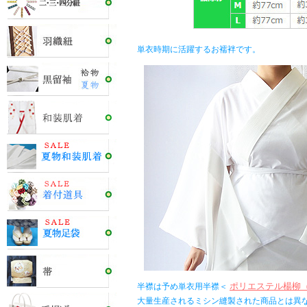
単衣時期に活躍するお襦袢です。
ポリエステル楊柳
半襟は予め単衣用半襟＜
大量生産されるミシン縫製された商品とは異