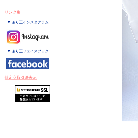
リンク集
▼ ゑり正インスタグラム
▼ ゑり正フェイスブック
特定商取引法表示