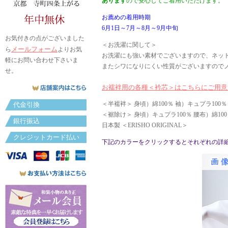
あります
ので安心してご着用いただけます。
お薦めの着用時期
6月1日～7月～8月～9月中旬
お気付きの点がございました
＜お洗濯に関して＞
メールフォーム
ら
よりお気
お洗濯にも強い素材でございますので、ネッ
軽にお問い合わせ下さいま
またシワになりにくい性質がございますので
せ。
お襦袢用の各種＜衿芯＞はこちらにご用意
＜半襦袢＞ 身頃）綿100％ 袖）キュプラ100
代金引換
＜裾除け＞ 身頃）キュプラ100％ 腰布）綿10
銀行振込
日本製 ＜ERISHO ORIGINAL＞
クレジットカード払い
下記のカラーをクリックするとそれぞれの詳