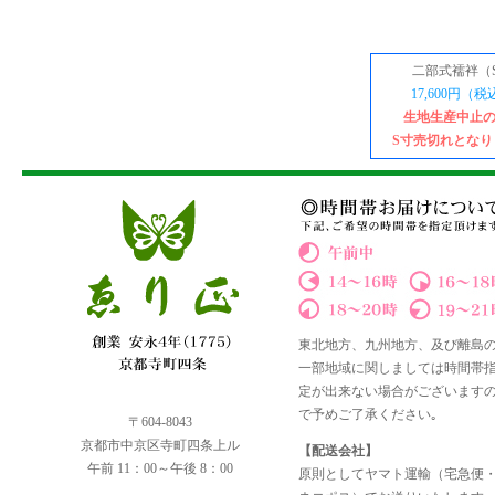
二部式襦袢（
17,600円（
生地生産中止
S寸売切れとなり
東北地方、九州地方、及び離島
一部地域に関しましては時間帯
定が出来ない場合がございます
で予めご了承ください｡
〒604-8043
京都市中京区寺町四条上ル
【配送会社】
午前 11：00～午後 8：00
原則としてヤマト運輸（宅急便