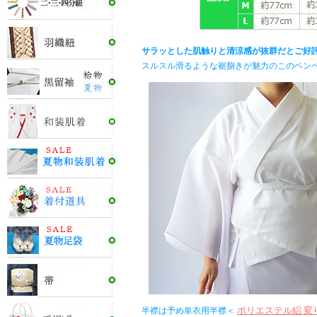
サラッとした肌触りと清涼感が抜群だとご好
スルスル滑るような裾捌きが魅力のこのベン
ポリエステル絽 変
半襟は予め単衣用半襟＜