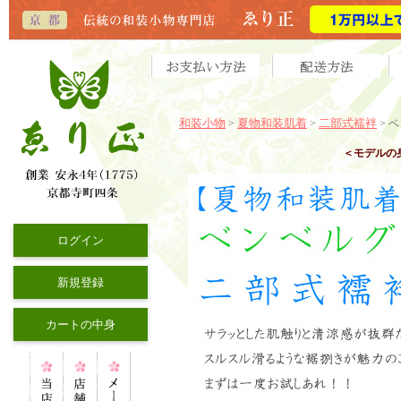
和装小物
夏物和装肌着
二部式襦袢
>
>
>
ベ
＜モデルの
ログイン
新規登録
カートの中身