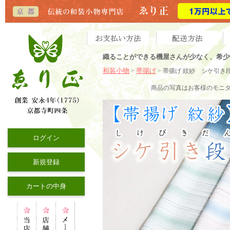
織ることができる機屋さんが少なく、希少
和装小物
帯揚げ
>
> 帯揚げ 紋紗 シケ引き
商品の写真はお客様のモニ
ログイン
新規登録
カートの中身