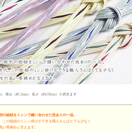
m） 厚み（約 2mm） 長さ（約156cm）※房含まず
別の組紐をミシンで縫い合わせた技ありの一品。
、この組紐のミシン掛けができる職人さんはとても少なく
高い帯締めと言えます。