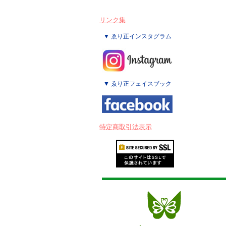
リンク集
▼ ゑり正インスタグラム
▼ ゑり正フェイスブック
特定商取引法表示