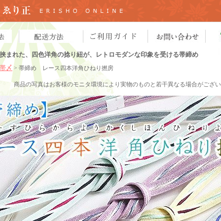
挟まれた、四色洋角の捻り紐が、レトロモダンな印象を受ける帯締め
帯〆
> 帯締め レース四本洋角ひねり撚房
商品の写真
はお客様のモニタ環境により実物のものと若干異なる場合がござい