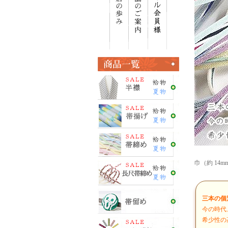
巾（約 14m
三本の個
今の時代
希少性の