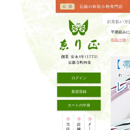
平唐組みに
和装小物
>
ログイン
新規登録
カートの中身