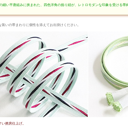
の細い平唐組みに挟まれた、四色洋角の捻り紐が、レトロモダンな印象を受ける帯
な装いの帯まわりに個性を添えてお出掛けください。
すい撚房仕上げ。