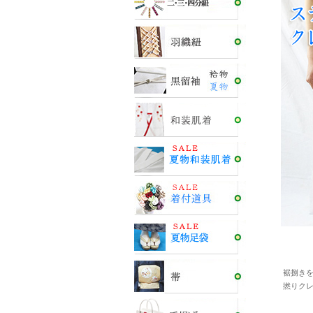
裾捌き
撚りク