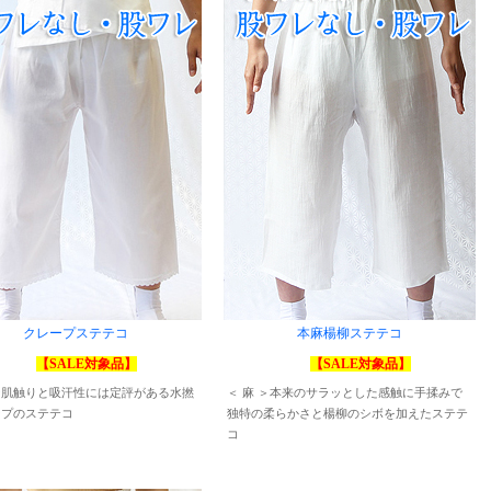
クレープステテコ
本麻楊柳ステテコ
【SALE対象品】
【SALE対象品】
な肌触りと吸汗性には定評がある水撚
＜ 麻 ＞本来のサラッとした感触に手揉みで
ープのステテコ
独特の柔らかさと楊柳のシボを加えたステテ
コ