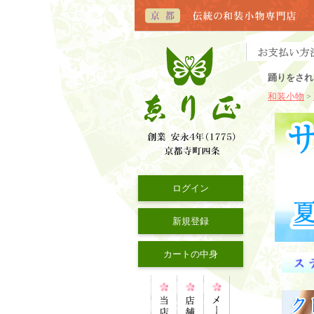
踊りをされ
和装小物
>
ログイン
新規登録
カートの中身