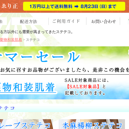
る方以外にも需要が高まってきたステテコ。
夏物和装肌着
> ステテコ