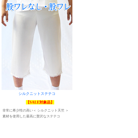
シルクニットステテコ
【SALE対象品】
非常に希少性の高い＜ シルクニット天竺 ＞
素材を使用した最高に贅沢なステテコ