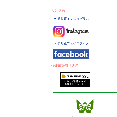
リンク集
▼ ゑり正インスタグラム
▼ ゑり正フェイスブック
特定商取引法表示