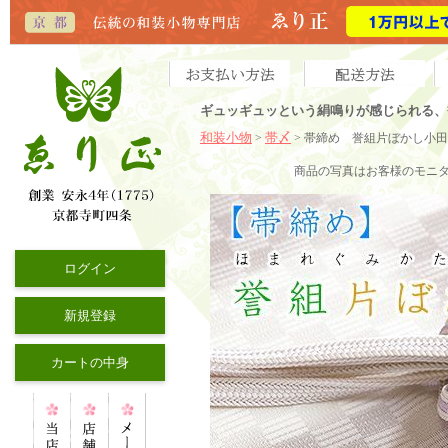
ギュッギュッという絹鳴りが感じられる、
和装小物
帯〆
>
> 帯締め 誉組片ぼかし小
商品の写真
はお客様のモニ
ログイン
新規登録
カートの中身