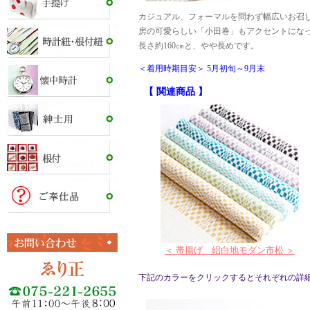
カジュアル、フォーマルを問わず幅広いお召
房の可愛らしい「小田巻」もアクセントにな
長さ約160㎝と、やや長めです。
＜着用時期目安＞ 5月初旬～9月末
【 関連商品 】
＜ 帯揚げ 絽白地モダン市松 ＞
下記のカラーをクリックするとそれぞれの詳