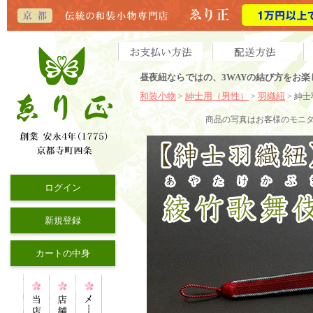
昼夜紐ならではの、3WAYの結び方をお
和装小物
紳士用（男性）
羽織紐
>
>
> 紳
商品の写真はお客様のモニ
ログイン
新規登録
カートの中身