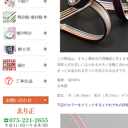
この商品は、キモノ通好みの羽織紐と言えま
気取らずお召しになられるキモノ全般に合わ
きっと出会われる方々に注目されるはずです
素材： 絹100％
日本製
総丈： 巾（ 約 14mm ） 長さ（ 約 35cm ）※つ
下記のカラーをクリックするとそれぞれの詳