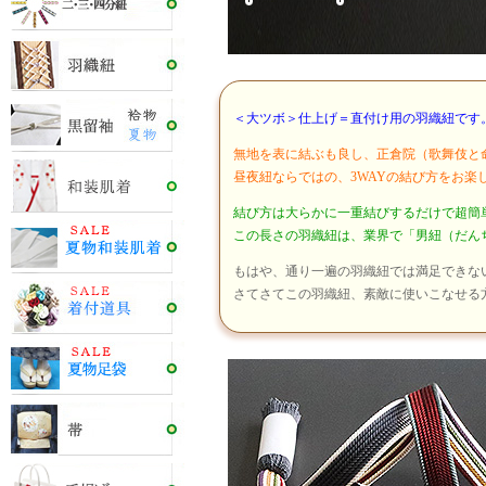
＜大ツボ＞仕上げ＝直付け用の羽織紐です
無地を表に結ぶも良し、正倉院（歌舞伎と
昼夜紐ならではの、3WAYの結び方をお楽
結び方は大らかに一重結びするだけで超簡
この長さの羽織紐は、業界で「男紐（だん
もはや、通り一遍の羽織紐では満足できな
さてさてこの羽織紐、素敵に使いこなせる