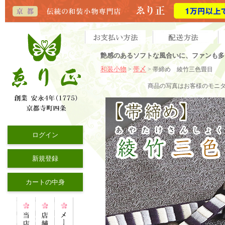
艶感のあるソフトな風合いに、ファンも多
和装小物
帯〆
>
> 帯締め
綾竹三色畳目
商品の写真はお客様のモニ
ログイン
新規登録
カートの中身