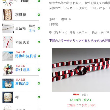
紬や大島等の帯まわりに、個性を添えてお出
全体のコーディネート次第で、「粋」にも「
素材： 絹100％
日本製
巾（約 14mm） 厚み（約 2mm） 長さ（約 15
下記のカラーをクリックするとそれぞれの詳
（01）
12,100円（税込）
ご好評につき売り切れ