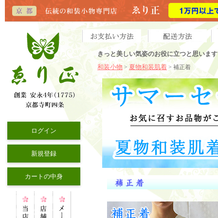
きっと美しい気姿のお役に立つと思います
和装小物
夏物和装肌着
>
> 補正着
ログイン
新規登録
カートの中身