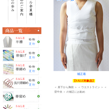
補正着
【SALE対象品】
＜ 肩下から胸前 ＞ ＜ ウエストライン ＞ ＜
背中央 ＞ の補正にお勧め