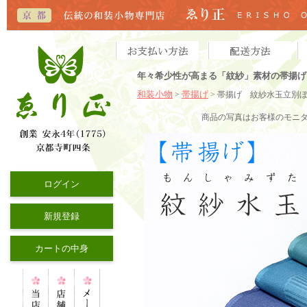
年々希少性が高まる「紋紗」素材の帯揚げ
和装小物
帯揚げ
>
> 帯揚げ 紋紗水玉立別
商品の写真はお客様のモニ
ログイン
新規登録
カートの中身