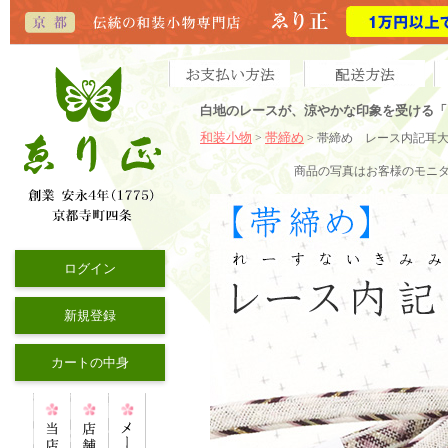
白地のレースが、涼やかな印象を受ける「
和装小物
帯締め
>
> 帯締め レース内記耳
商品の写真はお客様のモニ
ログイン
新規登録
カートの中身