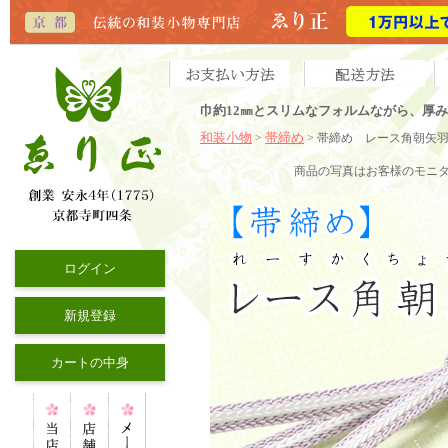
巾約12㎜とスリムなフォルムながら、厚
和装小物
帯締め
>
> 帯締め レース角朝矢
商品の写真はお客様のモニ
ログイン
新規登録
カートの中身