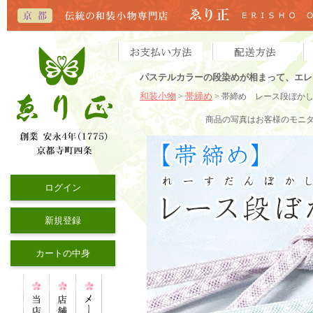
パステルカラーの段染めが相まって、エレ
和装小物
帯締め
>
> 帯締め レース段ぼか
商品の写真はお客様のモニ
ログイン
新規登録
カートの中身