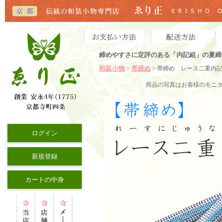
締めやすさに定評のある「内記組」の夏締
和装小物
帯締め
>
> 帯締め レース二重内
商品の写真はお客様のモニ
ログイン
新規登録
カートの中身