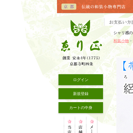
シャリ感の
和装小物
>
ログイン
新規登録
カートの中身