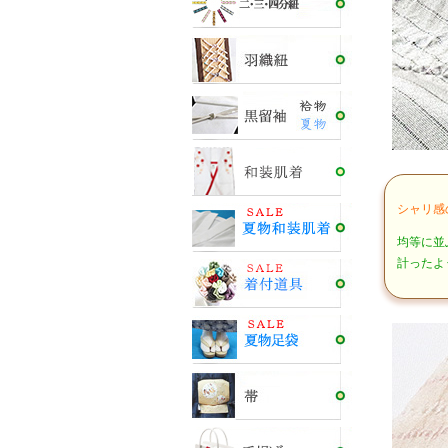
シャリ感
均等に並
計ったよ