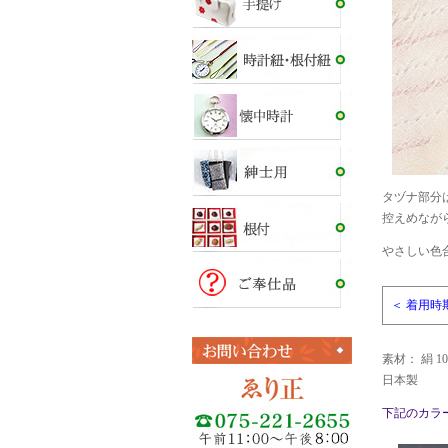
タヅナ部分
控えめなが
やさしい色
＜ 着用時
素材： 絹 1
日本製
下記のカラ