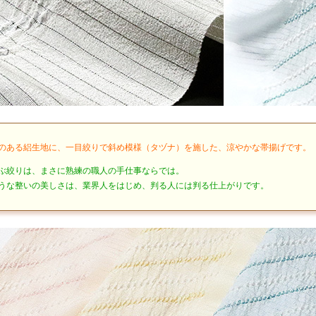
のある絽生地に、一目絞りで斜め模様（タヅナ）を施した、涼やかな帯揚げです。
ぶ絞りは、まさに熟練の職人の手仕事ならでは。
うな整いの美しさは、業界人をはじめ、判る人には判る仕上がりです。