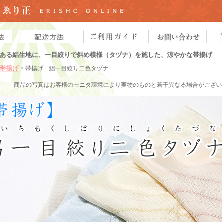
ある絽生地に、一目絞りで斜め模様（タヅナ）を施した、涼やかな帯揚げ
帯揚げ
> 帯揚げ 絽一目絞り二色タヅナ
商品の写真はお客様のモニタ環境により実物のものと若干異なる場合がござい