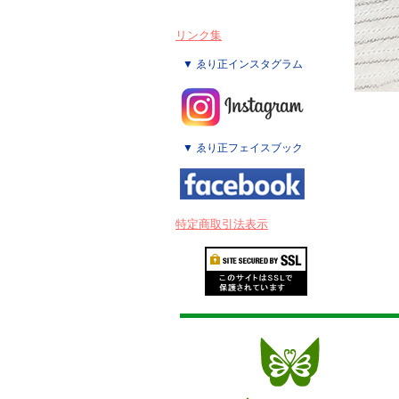
リンク集
▼ ゑり正インスタグラム
▼ ゑり正フェイスブック
特定商取引法表示