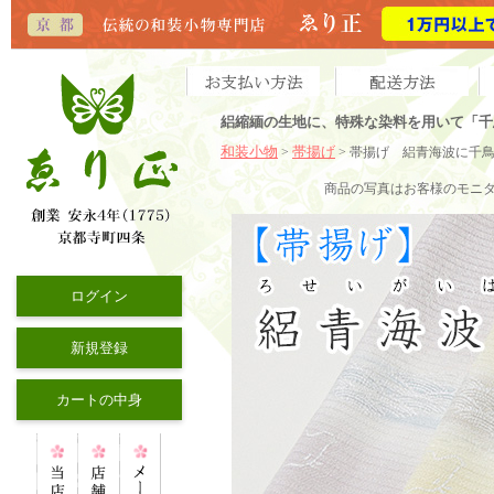
絽縮緬の生地に、特殊な染料を用いて「千
和装小物
帯揚げ
>
> 帯揚げ 絽青海波に千
商品の写真はお客様のモニ
ログイン
新規登録
カートの中身