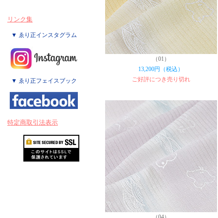
リンク集
▼ ゑり正インスタグラム
（01）
13,200円（税込）
ご好評につき売り切れ
▼ ゑり正フェイスブック
特定商取引法表示
（04）