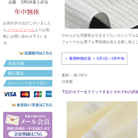
お気付きの点がございました
メールフォーム
ら
よりお気
やわらかな雰囲気を引き立てたいカジュアル
軽にお問い合わせ下さいま
フォーマルな席でも季節感を添える差し色と
せ。
＜ 着用時期目安 ＞ 6月1日～9月中旬
代金引換
銀行振込
素材： 絹 100％
日本製
クレジットカード払い
下記のカラーをクリックするとそれぞれの詳