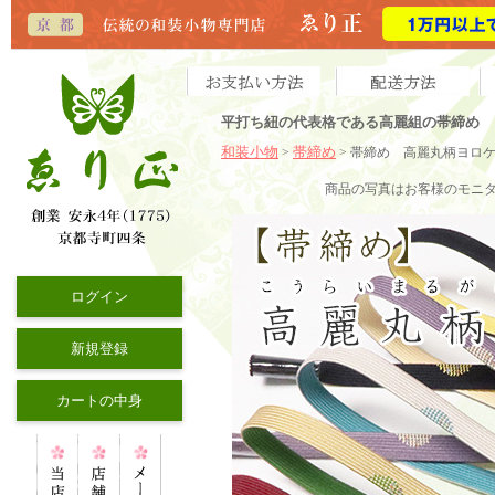
平打ち紐の代表格である高麗組の帯締め
和装小物
帯締め
>
> 帯締め 高麗丸柄ヨロ
商品の写真はお客様のモニ
ログイン
新規登録
カートの中身