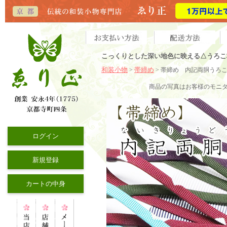
こっくりとした深い地色に映える△うろこ
和装小物
帯締め
>
> 帯締め 内記両胴うろ
商品の写真はお客様のモニ
ログイン
新規登録
カートの中身