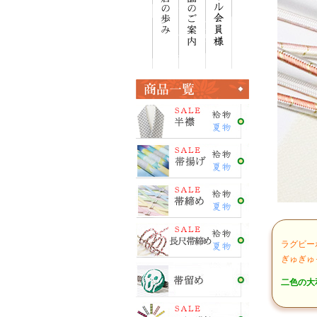
ラグビー
ぎゅぎゅ
二色の大