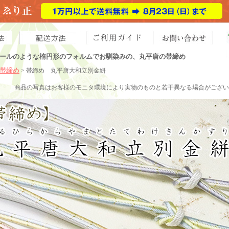
ールのような楕円形のフォルムでお馴染みの、丸平唐の帯締め
帯締め
> 帯締め 丸平唐大和立別金絣
商品の写真はお客様のモニタ環境により実物のものと若干異なる場合がござい