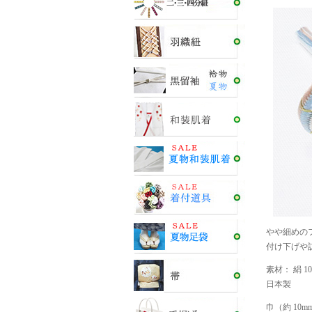
やや細めの
付け下げや
素材： 絹 
日本製
巾（約 10m