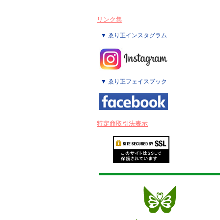
リンク集
▼ ゑり正インスタグラム
▼ ゑり正フェイスブック
特定商取引法表示