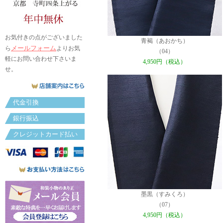
お気付きの点がございました
青褐（あおかち）
メールフォーム
ら
よりお気
（04）
軽にお問い合わせ下さいま
4,950円（税込）
せ。
代金引換
銀行振込
クレジットカード払い
墨黒（すみくろ）
（07）
4,950円（税込）