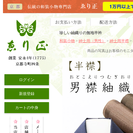
珍しい紬織りの無地半衿
和装小物
紳士用（男性）
紳士用半襟
>
>
>
商品の写真はお客様のモニ
ログイン
新規登録
カートの中身