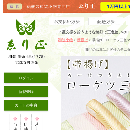
ヱ霞文様を拾うような格好で三色使いのロ
和装小物
帯揚げ
>
> 帯揚げ ローケツ三色
商品の写真はお客様のモニ
ログイン
新規登録
カートの中身