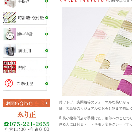
＜ ＭＡＤＥ ＩＮ ＫＹＯＴＯ ＞
の確かな品質 
付け下げ、訪問着等のフォーマルな装いから
紬、大島等のカジュアルなお召し物まで幅広
和装小物専門店が手掛けた、細部へのこだわ
判る人には判る・・・キモノ姿をグレードア