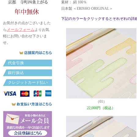
素材： 絹 100％
日本製 ＜ERISHO ORIGINAL＞
下記のカラーをクリックするとそれぞれの詳
お気付きの点がございました
メールフォーム
ら
よりお気
軽にお問い合わせ下さいま
せ。
代金引換
銀行振込
クレジットカード払い
（01）
22,000円（税込）