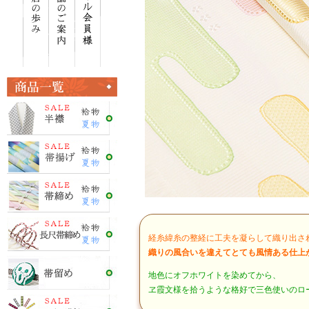
経糸緯糸の整経に工夫を凝らして織り出さ
織りの風合いを違えてとても風情ある仕上
地色にオフホワイトを染めてから、
ヱ霞文様を拾うような格好で三色使いのロ