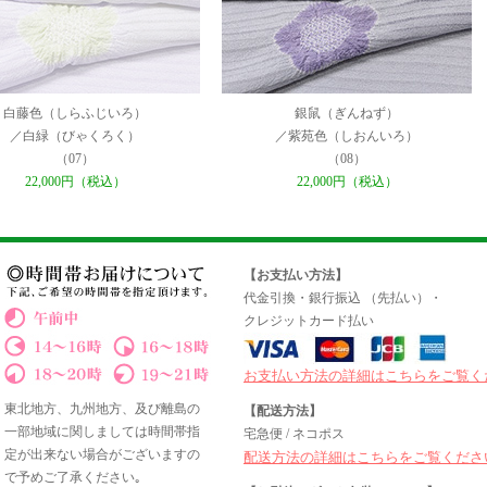
白藤色（しらふじいろ）
銀鼠（ぎんねず）
／白緑（びゃくろく）
／紫苑色（しおんいろ）
（07）
（08）
22,000円（税込）
22,000円（税込）
【お支払い方法】
代金引換・銀行振込 （先払い）・
クレジットカード払い
お支払い方法の詳細はこちらをご覧く
東北地方、九州地方、及び離島の
【配送方法】
一部地域に関しましては時間帯指
宅急便 / ネコポス
定が出来ない場合がございますの
配送方法の詳細はこちらをご覧くださ
で予めご了承ください｡