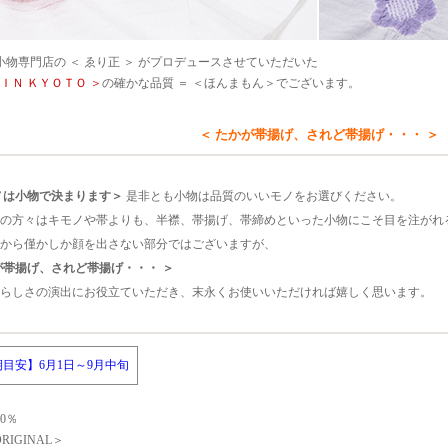
物専門店の ＜ ゑり正 ＞ がプロデュースさせていただいた
 ＩＮ ＫＹＯＴＯ ＞
の確かな品質 ＝ ＜ほんまもん＞でございます。
＜ たかが帯揚げ、されど帯揚げ・・・ ＞
ノは小物で決まります＞
是非とも小物は品質のいいモノをお選びください。
の方々はキモノや帯よりも、半襟、帯揚げ、帯締めといった小物にこそ目を注がれ
から僅かしか顔を出さない部分ではございますが、
が帯揚げ、されど帯揚げ・・・ ＞
らしさの演出にお役立ていただき、末永くお使いいただければ嬉しく思います。
目安】6月1日～9月中旬
00％
ORIGINAL＞