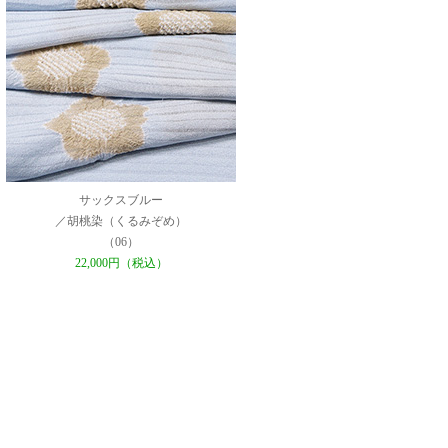
サックスブルー
／胡桃染（くるみぞめ）
（06）
22,000円（税込）