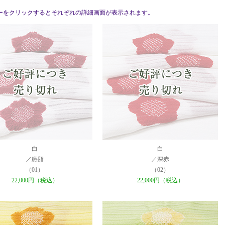
ーをクリックするとそれぞれの詳細画面が表示されます。
白
白
／臙脂
／深赤
（01）
（02）
22,000円（税込）
22,000円（税込）