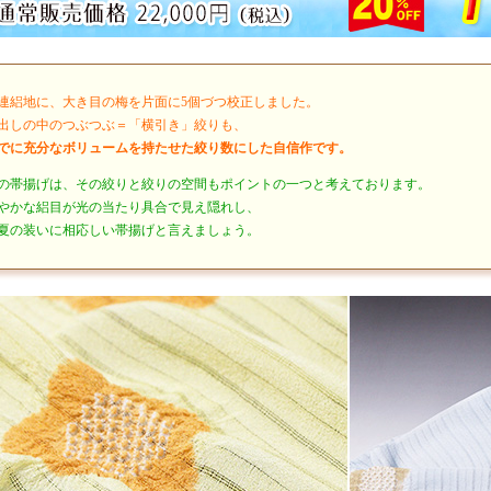
連絽地に、大き目の梅を片面に5個づつ校正しました。
出しの中のつぶつぶ＝「横引き」絞りも、
でに充分なボリュームを持たせた絞り数にした自信作です。
の帯揚げは、その絞りと絞りの空間もポイントの一つと考えております。
やかな絽目が光の当たり具合で見え隠れし、
夏の装いに相応しい帯揚げと言えましょう。