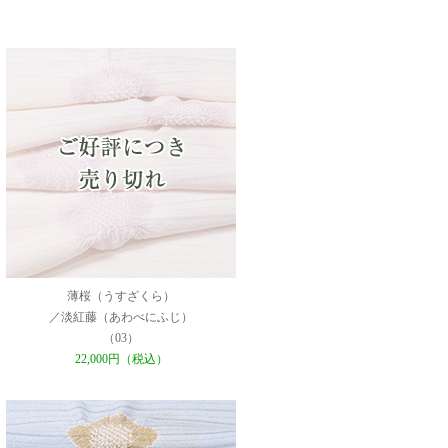
薄桜（うすざくら）
／淡紅藤（あわべにふじ）
（03）
22,000円（税込）