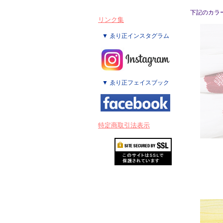
下記のカラ
リンク集
▼ ゑり正インスタグラム
▼ ゑり正フェイスブック
特定商取引法表示