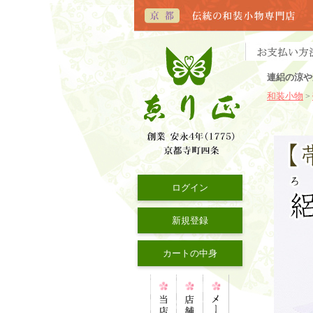
連絽の涼や
和装小物
>
ログイン
新規登録
カートの中身