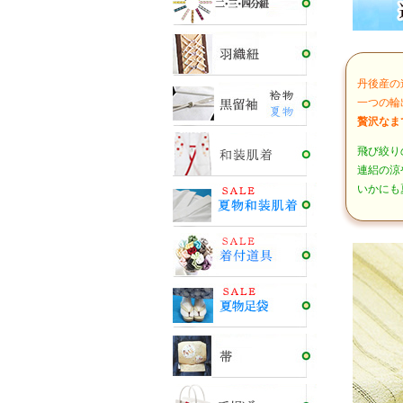
丹後産の
一つの輪
贅沢なま
飛び絞り
連絽の涼
いかにも