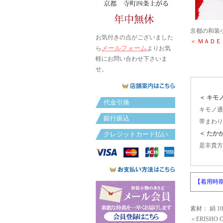
京都の和装小
お気付きの点がございました
＜ ＭＡＤＥ
メールフォーム
ら
よりお気
軽にお問い合わせ下さいま
せ。
＜ キモ
代金引換
キモノ通
銀行振込
帯まわり
＜ たか
クレジットカード払い
是非貴方
【着用時期
素材： 絹 1
＜ERISHO 