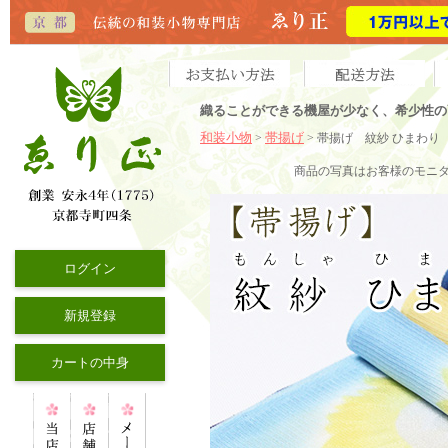
織ることができる機屋が少なく、希少性の
和装小物
帯揚げ
>
> 帯揚げ 紋紗 ひまわり
商品の写真はお客様のモニ
ログイン
新規登録
カートの中身