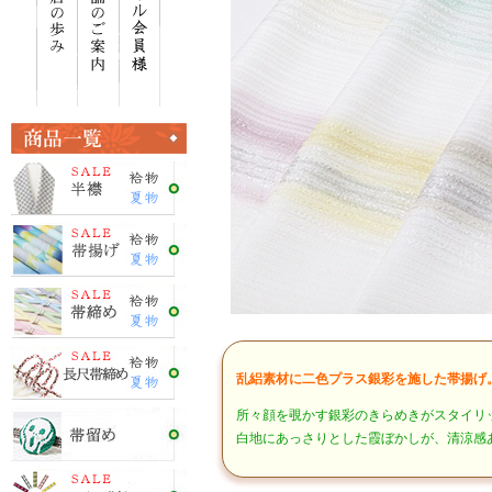
乱絽素材に二色プラス銀彩を施した帯揚げ
所々顔を覗かす銀彩のきらめきがスタイリ
白地にあっさりとした霞ぼかしが、清涼感