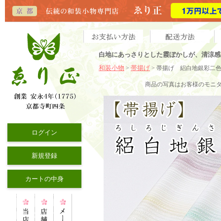
白地にあっさりとした霞ぼかしが、清涼感
和装小物
帯揚げ
>
> 帯揚げ 絽白地銀彩二
商品の写真はお客様のモニ
ログイン
新規登録
カートの中身