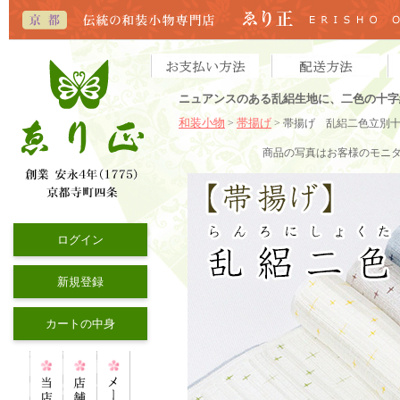
ニュアンスのある乱絽生地に、二色の十字
和装小物
帯揚げ
>
> 帯揚げ 乱絽二色立別
商品の写真はお客様のモニ
ログイン
新規登録
カートの中身