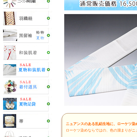
ニュアンスのある乱絽生地に、ローケツ染
ローケツ染めならではの、色の溜まりがニ