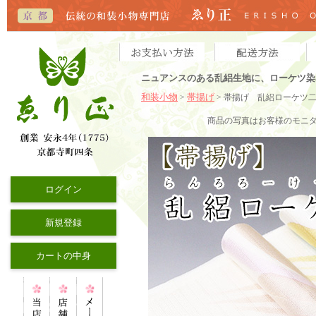
ニュアンスのある乱絽生地に、ローケツ染
和装小物
帯揚げ
>
> 帯揚げ 乱絽ローケツ
商品の写真はお客様のモニ
ログイン
新規登録
カートの中身