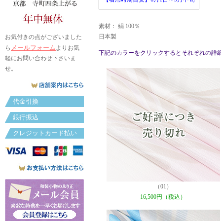
素材： 絹 100％
日本製
お気付きの点がございました
メールフォーム
ら
よりお気
下記のカラーをクリックするとそれぞれの詳
軽にお問い合わせ下さいま
せ。
代金引換
銀行振込
クレジットカード払い
（01）
16,500円（税込）