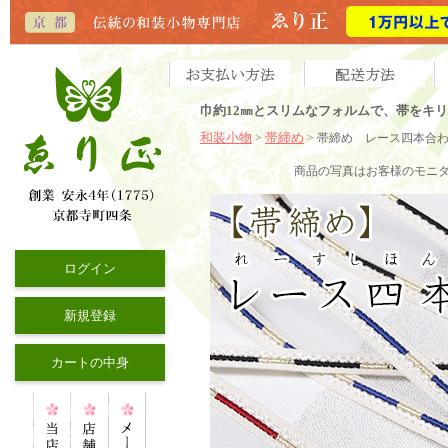
巾約12㎜とスリムなフォルムで、帯をキ
和装小物
帯締め
>
> 帯締め レース四本合
商品の写真はお客様のモニ
ログイン
新規登録
カートの中身